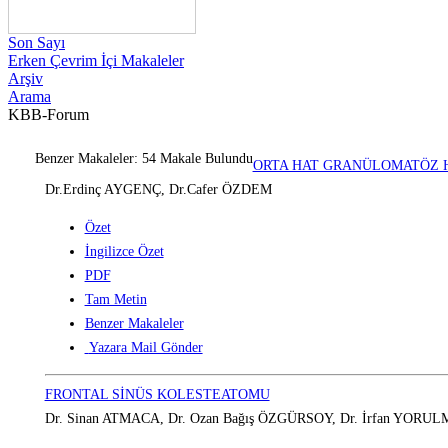
Son Sayı
Erken Çevrim İçi Makaleler
Arşiv
Arama
KBB-Forum
Benzer Makaleler: 54 Makale Bulundu
ORTA HAT GRANÜLOMATÖZ 
Dr.Erdinç AYGENÇ, Dr.Cafer ÖZDEM
Özet
İngilizce Özet
PDF
Tam Metin
Benzer Makaleler
Yazara Mail Gönder
FRONTAL SİNÜS KOLESTEATOMU
Dr. Sinan ATMACA, Dr. Ozan Bağış ÖZGÜRSOY, Dr. İrfan YORU