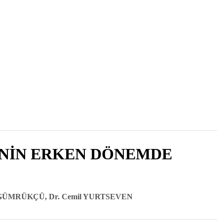
2011 , Cilt 10, Sayı 1
İNİN ERKEN DÖNEMDE
dar GÜMRÜKÇÜ, Dr. Cemil YURTSEVEN