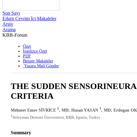
Son Sayı
Erken Çevrim İçi Makaleler
Arşiv
Arama
KBB-Forum
Özet
İngilizce Özet
PDF
Benzer Makaleler
Yazara Mail Gönder
THE SUDDEN SENSORINEURAL
CRITERIA
1
1
Mehmet Emre SİVRİCE
, MD; Hasan YASAN
, MD; Erdogan 
1
Süleyman Demirel Üniversitesi, KBB, Isparta, Turkey
Summary