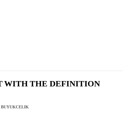
2020 , Cilt 19 , Sayı 2
 WITH THE DEFINITION
, BUYUKCELIK