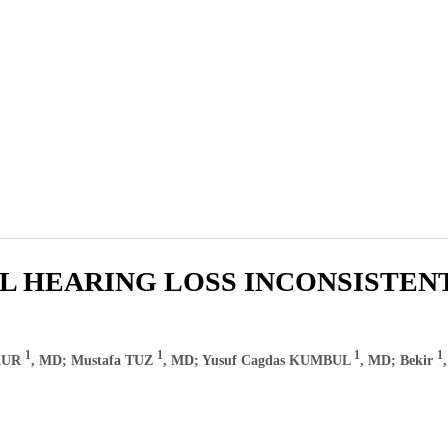
 HEARING LOSS INCONSISTENT
1
1
1
1
OKUR
, MD; Mustafa TUZ
, MD; Yusuf Cagdas KUMBUL
, MD; Bekir