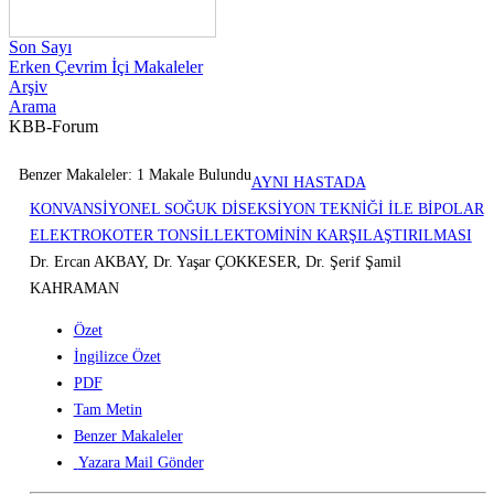
Son Sayı
Erken Çevrim İçi Makaleler
Arşiv
Arama
KBB-Forum
Benzer Makaleler: 1 Makale Bulundu
AYNI HASTADA
KONVANSİYONEL SOĞUK DİSEKSİYON TEKNİĞİ İLE BİPOLAR
ELEKTROKOTER TONSİLLEKTOMİNİN KARŞILAŞTIRILMASI
Dr. Ercan AKBAY, Dr. Yaşar ÇOKKESER, Dr. Şerif Şamil
KAHRAMAN
Özet
İngilizce Özet
PDF
Tam Metin
Benzer Makaleler
Yazara Mail Gönder