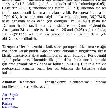
süresi 4.9±1.3 dakika (min.3 - maks.9) olarak bulundu(p<0.05).
Hastaların 2(%1.9) tanesinde sağ tarafta, 3(%2.9) tanesinde ise sol
tarafta postoperatif kanama meydana geldi. Postoperatif 2. saatte
17(%16.3) hasta ağrısının sağda daha çok olduğunu, 36(%34.6)
hasta ağrısının solda daha çok olduğunu ve 51(%49) hasta ise
ağrısının heriki tarafta da aynı şiddette olduğunu söylemiştir.
Ameliyatın 24. saatinde ise hastaların 26'sında(%25) sağ tarafında,
14'ünde(%13.5) sol tarafında göreceli olarak ağrının daha çok
olduğu tespit edilmiştir.
Tartışma:
Her iki cerrahi teknik süre, postoperatif kanama ve ağrı
yönünden karşılaştırıldı. Bipolar tonsillektominin uygulanma süresi
klasik diseksiyona göre anlamlı olarak uzun bulundu. Postoperatif
ağrı bipolar tonsillektomide ilk gün daha fazla ancak sonraki
günlerde anlamlı olarak daha az bulundu(p<0.05). Bununla birlikte
postoperatif kanama oranı her iki teknikte de birbirine yakın
bulundu.
Anahtar Kelimeler :
Tonsillektomi; elektrocerrahi; bipolar
tonsillektomi; klasik diseksiyon
Ana Sayfa
Uyarılar
Künye
İçindekiler