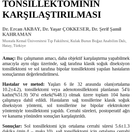
TONSİLLEKTOMİNİN
KARŞILAŞTIRILMASI
Dr. Ercan AKBAY, Dr. Yaşar ÇOKKESER, Dr. Şerif Şamil
KAHRAMAN
Mustafa Kemal Üniversitesi Tıp Fakültesi, Kulak Burun Boğaz Anabilim Dalı,
Hatay, Türkiye
Amaç:
Bu çalışmanın amacı, daha objektif karşılaştırma yapabilmek
amacıyla aynı olgu üzerinde, sağ tarafına klasik soğuk diseksiyon
tonsillektomi ve sol tarafına bipolar tonsillektomi yapılan hastaların
sonuçlarının değerlendirilmesi.
Hastalar ve metod:
Yaşları 6 ile 32 arasında olan(ortalama
10.2±4.2), tonsillektomi veya adenotonsillektomi planlanan 54'ü
kadın(%51.9) 50'si erkek(%48.1) olmak üzere toplam 104 hasta
çalışmaya dahil edildi. Hastaların sağ tonsillerine klasik soğuk
diseksiyon yöntemi, sol tonsillerine ise bipolar elektrokoter
yöntemiyle tonsillektomi yapıldı. Cerrahi süreleri, postoperatif ağrı
ve kanama yönünden sonuçları karşılaştırıldı.
Sonuçlar:
Sol tonsillektomi için ortalama cerrahi süresi 5.6±1.3
dakika (min.4 – maks.10), sağ tonsillektomi için ortalama cerrahi