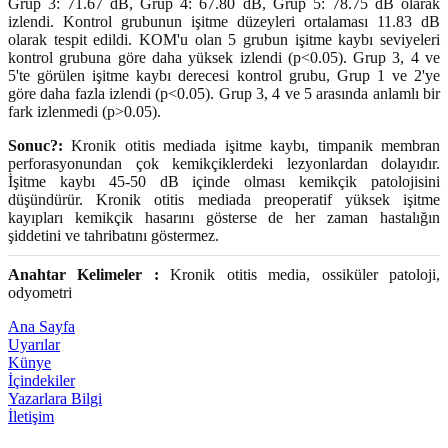
Grup 3: 71.67 dB, Grup 4: 67.80 dB, Grup 5: 78.75 dB olarak
izlendi. Kontrol grubunun işitme düzeyleri ortalaması 11.83 dB
olarak tespit edildi. KOM'u olan 5 grubun işitme kaybı seviyeleri
kontrol grubuna göre daha yüksek izlendi (p<0.05). Grup 3, 4 ve
5'te görülen işitme kaybı derecesi kontrol grubu, Grup 1 ve 2'ye
göre daha fazla izlendi (p<0.05). Grup 3, 4 ve 5 arasında anlamlı bir
fark izlenmedi (p>0.05).
Sonuc?:
Kronik otitis mediada işitme kaybı, timpanik membran
perforasyonundan çok kemikçiklerdeki lezyonlardan dolayıdır.
İşitme kaybı 45-50 dB içinde olması kemikçik patolojisini
düşündürür. Kronik otitis mediada preoperatif yüksek işitme
kayıpları kemikçik hasarını gösterse de her zaman hastalığın
şiddetini ve tahribatını göstermez.
Anahtar Kelimeler :
Kronik otitis media, ossiküler patoloji,
odyometri
Ana Sayfa
Uyarılar
Künye
İçindekiler
Yazarlara Bilgi
İletişim