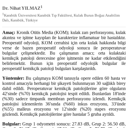
1
Dr. Nihat YILMAZ
1
Karabük Üniversitesi Karabük Tıp Fakültesi, Kulak Burun Boğaz Anabilim
Dalı, Karabük, Türkiye
Amaç:
Kronik Otitis Media (KOM); kulak zarı perforasyonu, kulak
akıntısı ve işitme kayıpları ile karakterize inflamatuar bir hastalıktır.
Preoperatif odyoloji, KOM cerrahisi için orta kulak hakkında bilgi
verse de bazen preoperatif odyoloji sonucu ile peroperatuvar
bulgular çelişmektedir. Bu çalışmanın amacı; orta kulaktaki
kemikçik patoloji derecesine göre işitmenin ne kadar etkilendiğini
belirlemektir. Bunun için preoperatif odyolojik bulgular ile
peroperatif kemikçik patoloji bulguları karşılaştırıldı.
Yöntemler:
Bu çalışmaya KOM tanısıyla opere edilen 60 hasta ve
kontrol amacıyla herhangi bir şikayeti bulunmayan 30 sağlıklı birey
dahil edildi. Peroperatuvar kemikçik patolojilerine göre olguların
42'sinde (%70) kemikçik patolojisi tespit edildi. Bunlardan 18'inde
(%30) sadece timpanik membran perforasyonu izlendi. Kemikçik
patolojisi izlenenlerin 36'sında (%60) inkus erozyonu, 33'ünde
(%55) malleus erozyonu ve 12'sinde (%20) stapes erozyonu
gözlendi. Kemikçik patolojilerine göre hastalar 5 gruba ayrıldı.
Bulgular:
Grup 1 odyometri sonucu: 27.83 dB, Grup 2: 56.50 dB,