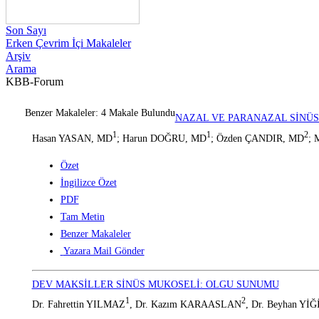
Son Sayı
Erken Çevrim İçi Makaleler
Arşiv
Arama
KBB-Forum
Benzer Makaleler: 4 Makale Bulundu
NAZAL VE PARANAZAL SİNÜS
1
1
2
Hasan YASAN, MD
; Harun DOĞRU, MD
; Özden ÇANDIR, MD
; 
Özet
İngilizce Özet
PDF
Tam Metin
Benzer Makaleler
Yazara Mail Gönder
DEV MAKSİLLER SİNÜS MUKOSELİ: OLGU SUNUMU
1
2
Dr. Fahrettin YILMAZ
, Dr. Kazım KARAASLAN
, Dr. Beyhan YİĞ