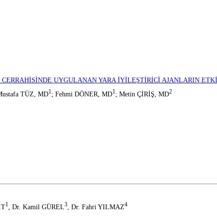
 CERRAHİSİNDE UYGULANAN YARA İYİLEŞTİRİCİ AJANLARIN ETK
1
1
2
Mustafa TÜZ, MD
; Fehmi DÖNER, MD
; Metin ÇİRİŞ, MD
1
3
4
İT
, Dr. Kamil GÜREL
, Dr. Fahri YILMAZ