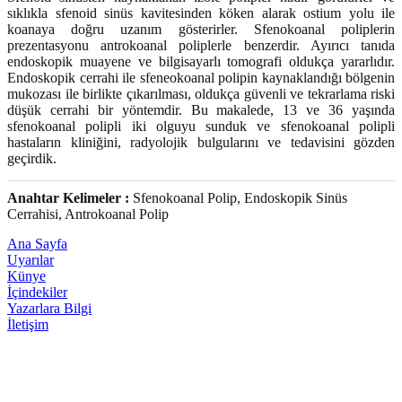
sıklıkla sfenoid sinüs kavitesinden köken alarak ostium yolu ile
koanaya doğru uzanım gösterirler. Sfenokoanal poliplerin
prezentasyonu antrokoanal poliplerle benzerdir. Ayırıcı tanıda
endoskopik muayene ve bilgisayarlı tomografi oldukça yararlıdır.
Endoskopik cerrahi ile sfeneokoanal polipin kaynaklandığı bölgenin
mukozası ile birlikte çıkarılması, oldukça güvenli ve tekrarlama riski
düşük cerrahi bir yöntemdir. Bu makalede, 13 ve 36 yaşında
sfenokoanal polipli iki olguyu sunduk ve sfenokoanal polipli
hastaların kliniğini, radyolojik bulgularını ve tedavisini gözden
geçirdik.
Anahtar Kelimeler :
Sfenokoanal Polip, Endoskopik Sinüs
Cerrahisi, Antrokoanal Polip
Ana Sayfa
Uyarılar
Künye
İçindekiler
Yazarlara Bilgi
İletişim