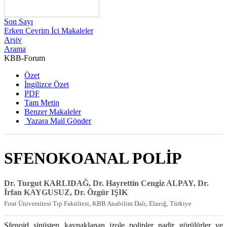
Son Sayı
Erken Çevrim İçi Makaleler
Arşiv
Arama
KBB-Forum
2008 , Cilt 7, Sayı 1
Özet
İngilizce Özet
PDF
Tam Metin
Benzer Makaleler
Yazara Mail Gönder
SFENOKOANAL POLİP
Dr. Turgut KARLIDAĞ, Dr. Hayrettin Cengiz ALPAY, Dr.
İrfan KAYGUSUZ, Dr. Özgür IŞIK
Fırat Üniversitesi Tıp Fakültesi, KBB Anabilim Dalı, Elazığ, Türkiye
Sfenoid sinüsten kaynaklanan izole polipler nadir görülürler ve