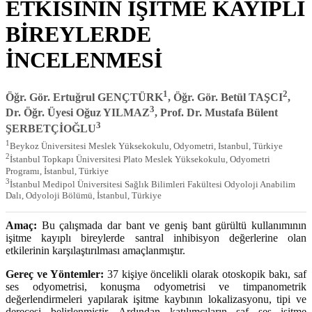
ETKİSİNİN İŞİTME KAYIPLI
BİREYLERDE
İNCELENMESİ
1
2
Öğr. Gör. Ertuğrul GENÇTÜRK
, Öğr. Gör. Betül TAŞCI
,
3
Dr. Öğr. Üyesi Oğuz YILMAZ
, Prof. Dr. Mustafa Bülent
3
ŞERBETÇİOĞLU
1
Beykoz Üniversitesi Meslek Yüksekokulu, Odyometri, Istanbul, Türkiye
2
İstanbul Topkapı Üniversitesi Plato Meslek Yüksekokulu, Odyometri
Programı, İstanbul, Türkiye
3
İstanbul Medipol Üniversitesi Sağlık Bilimleri Fakültesi Odyoloji Anabilim
Dalı, Odyoloji Bölümü, İstanbul, Türkiye
Amaç:
Bu çalışmada dar bant ve geniş bant gürültü kullanımının
işitme kayıplı bireylerde santral inhibisyon değerlerine olan
etkilerinin karşılaştırılması amaçlanmıştır.
Gereç ve Yöntemler:
37 kişiye öncelikli olarak otoskopik bakı, saf
ses odyometrisi, konuşma odyometrisi ve timpanometrik
değerlendirmeleri yapılarak işitme kaybının lokalizasyonu, tipi ve
derecesi belirlenmiştir. Ardından katılımcıların saf ses işitme