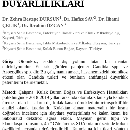
DUYARLILIKLARI
1
2
Dr. Zehra Bestepe DURSUN
, Dr. Hafize SAV
, Dr. İlhami
1
3
ÇELİK
, Dr. İbrahim ÖZCAN
1
Kayseri Şehir Hastanesi, Enfeksiyon Hastalıkları ve Klinik Mİkrobiyoloji,
Kayseri, Türkiye
2
Kayseri Şehir Hastanesi, Tibbi Mikrobioloji ve Mİkoloji, Kayseri, Türkiye
3
Kayseri Şehir Hastanesi, Kulak Burun Boğaz, Kayseri, Türkiye
Giriş:
Otomikoz, sıklıkla dış yolunu tutan bir mantar
enfeksiyonudur. En sık görülen patojenler Candida spp. ve
Aspergillus spp. dir. Bu çalışmanın amacı, hastanemizdeki otomikoz
etkeni olan Candida türleri ve bunların antifungal duyarlılık
paternlerini belirlemektir.
Metod:
Çalışma, Kulak Burun Boğaz ve Enfeksiyon Hastalıkları
polikliniğinde 2018-2019 yılları arasında otomikoz tanısıyla kandida
üremesi olan hastaların dış kulak kanalı örneklerinin retrospektif bir
analizi olarak tasarlandı. Kulaktan alınan materyalin bir kısmı
doğrudan inceleme için slaytlara yerleştirilmiş ve kalan kısmı ise
Sabouraud dekstroz agara ekildi. Mayalar, germ tüpü ve
klamidospor oluşumu, 45 ° C'de üreme, SDA ortamı üzerinde koloni
özellikleri açısından değerlendirildi. Tanımlama için ticari yöntem