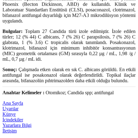
Phoenix (Becton Dickinson, ABD) de kullanıldı. Klinik ve
Laboratuar Standartları Enstitüsü (CLSI), posaconazol, clotrimazol,
bifanazol antifungal duyarlılığı için M27-A3 mikrodilüsyon yöntemi
uygulandı.
Bulgular:
Toplam 27 Candida türü izole edilmiştir. İzole edilen
türler; 12 (% 44) C albicans, 7 (% 26) C parapsilosis, 7 (% 26) C
glabrata, 1 (% 3.6) C tropicalis olarak tanımlandı. Posakonazol,
klotrimazol, bifanazol için minimum inhibitör konsantrasyonun
(MIC) geometrik ortalaması (GM) sırasıyla 0,22 µg / mL, 1,98 /g /
mL, 0,7 µg / mL idi.
Sonuç:
Çalışmada etken olarak en sık C. albicans görüldü. En etkili
antifungal ise posakonazol olarak değerlendirildi. Topikal ilaçlar
arasında, bifanazolün pıhtrimazolden daha etkili olduğu bulundu.
Anahtar Kelimeler :
Otomikoz; Candida spp; antifungal
Ana Sayfa
Uyarılar
Künye
İçindekiler
Yazarlara Bilgi
İletişim