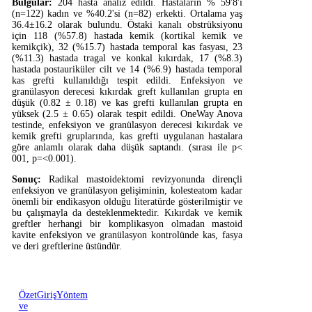
Bulgular:
204 hasta analiz edildi. Hastaların % 59'8'i
(n=122) kadın ve %40.2'si (n=82) erkekti. Ortalama yaş
36.4±16.2 olarak bulundu. Östaki kanalı obstrüksiyonu
için 118 (%57.8) hastada kemik (kortikal kemik ve
kemikçik), 32 (%15.7) hastada temporal kas fasyası, 23
(%11.3) hastada tragal ve konkal kıkırdak, 17 (%8.3)
hastada postauriküler cilt ve 14 (%6.9) hastada temporal
kas grefti kullanıldığı tespit edildi. Enfeksiyon ve
granülasyon derecesi kıkırdak greft kullanılan grupta en
düşük (0.82 ± 0.18) ve kas grefti kullanılan grupta en
yüksek (2.5 ± 0.65) olarak tespit edildi. OneWay Anova
testinde, enfeksiyon ve granülasyon derecesi kıkırdak ve
kemik grefti gruplarında, kas grefti uygulanan hastalara
göre anlamlı olarak daha düşük saptandı. (sırası ile p<
001, p=<0.001).
Sonuç:
Radikal mastoidektomi revizyonunda dirençli
enfeksiyon ve granülasyon gelişiminin, kolesteatom kadar
önemli bir endikasyon olduğu literatürde gösterilmiştir ve
bu çalışmayla da desteklenmektedir. Kıkırdak ve kemik
greftler herhangi bir komplikasyon olmadan mastoid
kavite enfeksiyon ve granülasyon kontrolünde kas, fasya
ve deri greftlerine üstündür.
Özet
Giriş
Yöntem
ve