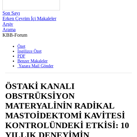
Son Sayı
Erken Çevrim İçi Makaleler
Arşiv
Arama
KBB-Forum
2020 , Cilt 19 , Sayı 3
Özet
İngilizce Özet
PDF
Benzer Makaleler
Yazara Mail Gönder
ÖSTAKİ KANALI
OBSTRÜKSİYON
MATERYALİNİN RADİKAL
MASTOİDEKTOMİ KAVİTESİ
KONTROLÜNDEKİ ETKİSİ: 10
YILLIK DENEYİMİN