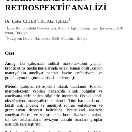
RETROSPEKTİF ANALİZİ
1
2
Dr. Ejder CİĞER
, Dr. Akif İŞLEK
1
İzmir Katip Çelebi Üniversitesi, Atatürk Eğitim Araştırma Hastanesi, KBB,
İzmir, Türkiye
2
Nusaybin Devlet Hastanesi, KBB, Mardin, Türkiye
Özet
Amaç:
Bu çalışmada radikal mastoidektomi yapılan
kronik otitis media hastalarında östaki kanalı obstrüksiyon
materyalinin ameliyat sonrası kavite enfeksiyonu ve
granülasyon oluşumuna etkisi incelenmiştir.
Metod:
Çalışma retrospektif olarak tasarlandı. Radikal
mastoidektomi yapılan hastalarda klinik bulgular ve
ameliyatta elde edilen bilgilerle incelendi. Östaki kanalı
obstrüksiyon materyalleri belirlendi. Tüm hastalarda orta
kulak risk endeksi ve ameliyat sonrası enfeksiyon ve
granülasyon derecesi belirlendi. İstatistiksel analizde
ameliyat öncesi ve sonrasındaki komplikasyon oranları,
saf ses ortalamaları, revizyon cerrahi oranları gruplar
arasında karşılaştırıldı.