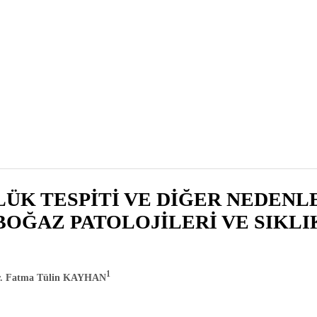
ÜK TESPİTİ VE DİĞER NEDENL
OĞAZ PATOLOJİLERİ VE SIKLI
1
r. Fatma Tülin KAYHAN