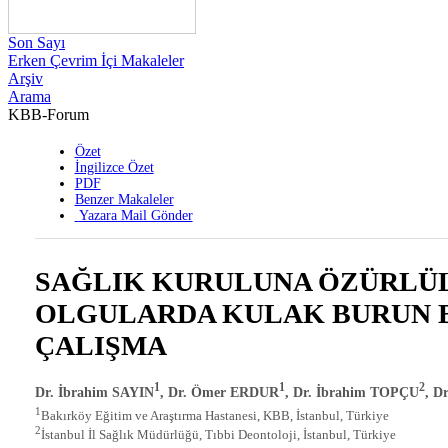
Son Sayı
Erken Çevrim İçi Makaleler
Arşiv
Arama
KBB-Forum
Özet
İngilizce Özet
PDF
Benzer Makaleler
Yazara Mail Gönder
SAĞLIK KURULUNA ÖZÜRLÜL
OLGULARDA KULAK BURUN B
ÇALIŞMA
1
1
2
Dr. İbrahim SAYIN
, Dr. Ömer ERDUR
, Dr. İbrahim TOPÇU
, D
1
Bakırköy Eğitim ve Araştırma Hastanesi, KBB, İstanbul, Türkiye
2
İstanbul İl Sağlık Müdürlüğü, Tıbbi Deontoloji, İstanbul, Türkiye