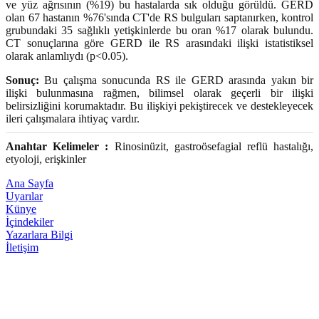
ve yüz ağrısının (%19) bu hastalarda sık olduğu görüldü. GERD
olan 67 hastanın %76'sında CT'de RS bulguları saptanırken, kontrol
grubundaki 35 sağlıklı yetişkinlerde bu oran %17 olarak bulundu.
CT sonuçlarına göre GERD ile RS arasındaki ilişki istatistiksel
olarak anlamlıydı (p<0.05).
Sonuç:
Bu çalışma sonucunda RS ile GERD arasında yakın bir
ilişki bulunmasına rağmen, bilimsel olarak geçerli bir ilişki
belirsizliğini korumaktadır. Bu ilişkiyi pekiştirecek ve destekleyecek
ileri çalışmalara ihtiyaç vardır.
Anahtar Kelimeler :
Rinosinüzit, gastroösefagial reflü hastalığı,
etyoloji, erişkinler
Ana Sayfa
Uyarılar
Künye
İçindekiler
Yazarlara Bilgi
İletişim