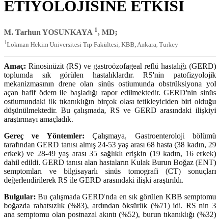
ETİYOLOJİSİNE ETKİSİ
1
M. Tarhun YOSUNKAYA
, MD;
1
Lokman Hekim Universitesi Tıp Fakültesi, KBB, Ankara, Turkey
Amaç:
Rinosinüzit (RS) ve gastroözofageal reflü hastalığı (GERD)
toplumda sık görülen hastalıklardır. RS'nin patofizyolojik
mekanizmasının drene olan sinüs ostiumunda obstrüksiyona yol
açan hafif ödem ile başladığı rapor edilmektedir. GERD'nin sinüs
ostiumundaki ilk tıkanıklığın birçok olası tetikleyiciden biri olduğu
düşünülmektedir. Bu çalışmada, RS ve GERD arasındaki ilişkiyi
araştırmayı amaçladık.
Gereç ve Yöntemler:
Çalışmaya, Gastroenteroloji bölümü
tarafından GERD tanısı almış 24-53 yaş arası 68 hasta (38 kadın, 29
erkek) ve 28-49 yaş arası 35 sağlıklı erişkin (19 kadın, 16 erkek)
dahil edildi. GERD tanısı alan hastaların Kulak Burun Boğaz (ENT)
semptomları ve bilgisayarlı sinüs tomografi (CT) sonuçları
değerlendirilerek RS ile GERD arasındaki ilişki araştırıldı.
Bulgular:
Bu çalışmada GERD'nda en sık görülen KBB semptomu
boğazda rahatsızlık (%83), ardından öksürük (%71) idi. RS nin 3
ana semptomu olan postnazal akıntı (%52), burun tıkanıklığı (%32)