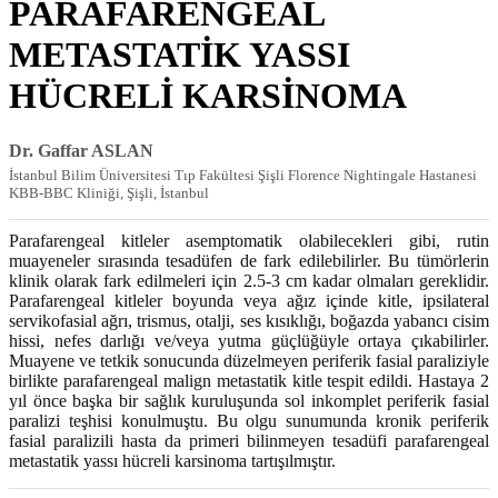
PARAFARENGEAL
METASTATİK YASSI
HÜCRELİ KARSİNOMA
Dr. Gaffar ASLAN
İstanbul Bilim Üniversitesi Tıp Fakültesi Şişli Florence Nightingale Hastanesi
KBB-BBC Kliniği, Şişli, İstanbul
Parafarengeal kitleler asemptomatik olabilecekleri gibi, rutin
muayeneler sırasında tesadüfen de fark edilebilirler. Bu tümörlerin
klinik olarak fark edilmeleri için 2.5-3 cm kadar olmaları gereklidir.
Parafarengeal kitleler boyunda veya ağız içinde kitle, ipsilateral
servikofasial ağrı, trismus, otalji, ses kısıklığı, boğazda yabancı cisim
hissi, nefes darlığı ve/veya yutma güçlüğüyle ortaya çıkabilirler.
Muayene ve tetkik sonucunda düzelmeyen periferik fasial paraliziyle
birlikte parafarengeal malign metastatik kitle tespit edildi. Hastaya 2
yıl önce başka bir sağlık kuruluşunda sol inkomplet periferik fasial
paralizi teşhisi konulmuştu. Bu olgu sunumunda kronik periferik
fasial paralizili hasta da primeri bilinmeyen tesadüfi parafarengeal
metastatik yassı hücreli karsinoma tartışılmıştır.