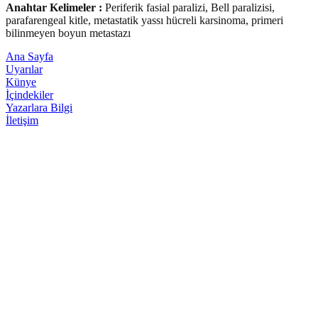
Anahtar Kelimeler :
Periferik fasial paralizi, Bell paralizisi,
parafarengeal kitle, metastatik yassı hücreli karsinoma, primeri
bilinmeyen boyun metastazı
Ana Sayfa
Uyarılar
Künye
İçindekiler
Yazarlara Bilgi
İletişim