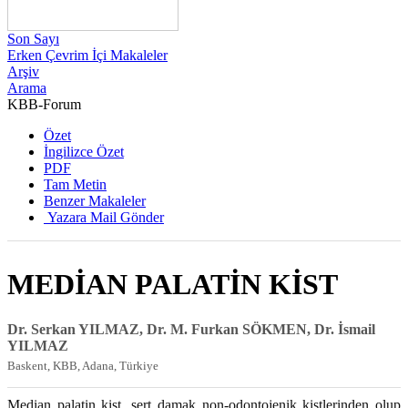
Son Sayı
Erken Çevrim İçi Makaleler
Arşiv
Arama
KBB-Forum
2014 , Cilt 13, Sayı 4
Özet
İngilizce Özet
PDF
Tam Metin
Benzer Makaleler
Yazara Mail Gönder
MEDİAN PALATİN KİST
Dr. Serkan YILMAZ, Dr. M. Furkan SÖKMEN, Dr. İsmail
YILMAZ
Baskent, KBB, Adana, Türkiye
Median palatin kist, sert damak non-odontojenik kistlerinden olup