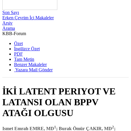
Son Sayı
Erken Çevrim İçi Makaleler
Arşiv
Arama
KBB-Forum
2014 , Cilt 13, Sayı 2
Özet
İngilizce Özet
PDF
Tam Metin
Benzer Makaleler
Yazara Mail Gönder
İKİ LATENT PERIYOT VE
LATANSI OLAN BPPV
ATAĞI OLGUSU
1
2
Ismet Emrah EMRE, MD
; Burak Ömür ÇAKIR, MD
;