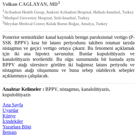
3
Volkan CAGLAYAN, MD
1
Acibadem Health Group, Atakent Acibadem Hospital, Halkalı-Istanbul, Turkey
2
Medipol University Hospital, Sisli-Istanbul, Turkey
3
Meydan Medical Center, Kulak Burun Boğaz, Antalya, Turkey
Posterior semisirküler kanal kaynaklı benign paroksismal vertigo (P-
SSK BPPV) kısa bir latans periyodunu takiben rotatuar tarzda
nistagmus ve geçici vertigo ortaya çıkarır. Bu fenomeni açıklamak
için iki ana hipotez savunulur. Bunlar kupulolitiyazis ve
kanalolitiyazis teorileridir. Bu olgu sunumunda bir hastada aynı
BPPV atağı süresince görülen iki bağımsız latans periyodu ve
nistagmus atağı oluşumunu ve buna sebep olabilecek sebepler
açıklanmaya çalışılacak.
Anahtar Kelimeler :
BPPV, nistagmus, kanalolitiyazis,
kupulolitiyazis
Ana Sayfa
Uyarılar
Künye
İçindekiler
Yazarlara Bilgi
İletişim