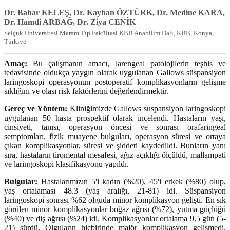
Dr. Bahar KELEŞ, Dr. Kayhan ÖZTÜRK, Dr. Medine KARA,
Dr. Hamdi ARBAĞ, Dr. Ziya CENİK
Selçuk Üniversitesi Meram Tıp Fakültesi KBB Anabilim Dalı, KBB, Konya,
Türkiye
Amaç:
Bu çalışmanın amacı, larengeal patolojilerin teşhis ve
tedavisinde oldukça yaygın olarak uygulanan Gallows süspansiyon
laringoskopi operasyonun postoperatif komplikasyonların gelişme
sıklığını ve olası risk faktörlerini değerlendirmektir.
Gereç ve Yöntem:
Kliniğimizde Gallows suspansiyon laringoskopi
uygulanan 50 hasta prospektif olarak incelendi. Hastaların yaşı,
cinsiyeti, tanısı, operasyon öncesi ve sonrası orafaringeal
semptomları, fizik muayene bulguları, operasyon süresi ve ortaya
çıkan komplikasyonlar, süresi ve şiddeti kaydedildi. Bunların yanı
sıra, hastaların tiromental mesafesi, ağız açıklığı ölçüldü, mallampati
ve laringoskopi klasifikasyonu yapıldı.
Bulgular:
Hastalarımızın 5'i kadın (%20), 45'i erkek (%80) olup,
yaş ortalaması 48.3 (yaş aralığı, 21-81) idi. Süspansiyon
laringoskopi sonrası %62 olguda minor komplikasyon gelişti. En sık
görülen minor komplikasyonlar boğaz ağrısı (%72), yutma güçlüğü
(%40) ve diş ağrısı (%24) idi. Komplikasyonlar ortalama 9.5 gün (5-
21) sürdü. Olguların hiçbirinde majör komplikasyon gelişmedi.