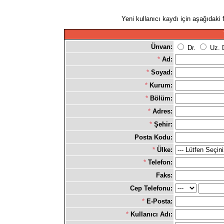
Yeni kullanıcı kaydı için aşağıdaki 
Ünvan:
Dr.
Uz. 
*
Ad:
*
Soyad:
*
Kurum:
*
Bölüm:
*
Adres:
*
Şehir:
Posta Kodu:
*
Ülke:
*
Telefon:
Faks:
Cep Telefonu:
*
E-Posta:
*
Kullanıcı Adı: