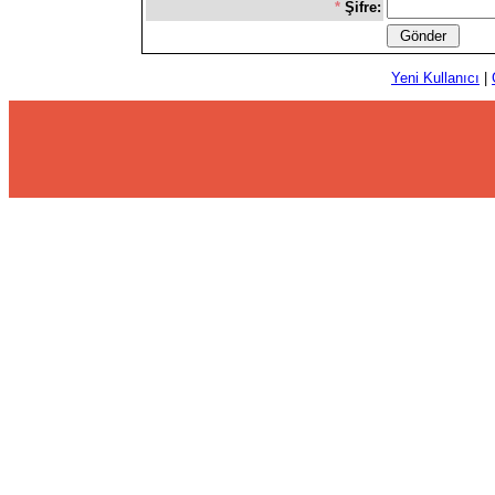
*
Şifre:
Yeni Kullanıcı
|