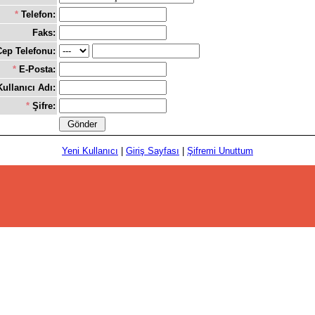
*
Telefon:
Faks:
Cep Telefonu:
*
E-Posta:
ullanıcı Adı:
*
Şifre:
Yeni Kullanıcı
|
Giriş Sayfası
|
Şifremi Unuttum