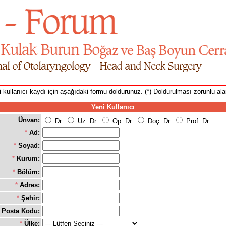
 kullanıcı kaydı için aşağıdaki formu doldurunuz. (*) Doldurulması zorunlu ala
Yeni Kullanıcı
Ünvan:
Dr.
Uz. Dr.
Op. Dr.
Doç. Dr.
Prof. Dr .
*
Ad:
*
Soyad:
*
Kurum:
*
Bölüm:
*
Adres:
*
Şehir:
Posta Kodu:
*
Ülke: