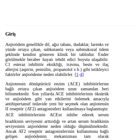
Giriş
Anjioödem genellikle dil, ağız tabanı, dudaklar, larenks ve
yüzde ortaya çıkan, subkutanöz veya submukozal ödem
şeklinde kendini gösteren klinik bir tablodur. Ender
görülmekle beraber hayatı tehdit edici boyuta ulaşabilir.
C1 esteraz inhibitör eksikliği, travma, besin ve ilaç
allerjisi (aspirin, penisilin, propanolol v.b.) gibi tetikleyici
faktörler anjioödeme neden olabilirler. [
1
-
4
]
Anjiotensin dönüştürücü enzim (ACE) inhibitörlerine
bağlı ortaya çıkan anjioödem uzun zamandan beri
bilinmektedir. Son yıllarda ACE inhibitörlerinin öksürük
ve anjioödem gibi yan etkilerini önlemek amacıyla
antihipertansif tedavide yeni bir seçenek olan anjiotensin
II reseptör (AT2) antagonistleri kullanılmaya başlanmıştır.
ACE inhibitörlerinin ACEni inhibe ederek serum
bradikinin seviyesini arttırdığı ve artan serum bradikinin
seviyesinin anjioödeme neden olduğu düşünülmektedir.
Ancak AT2 reseptör antagonistlerinin kullanımına bağlı
gelişen anjioödemin mekanizması tam olarak