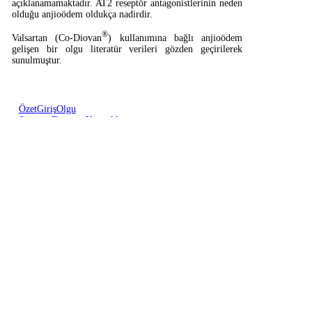
açıklanamamaktadır. AT2 reseptör antagonistlerinin neden
olduğu anjioödem oldukça nadirdir.
®
Valsartan (Co-Diovan
) kullanımına bağlı anjioödem
gelişen bir olgu literatür verileri gözden geçirilerek
sunulmuştur.
Özet
Giriş
Olgu
Sunumu
Tartışma
Kaynaklar
Olgu Sunumu
46 yaşında bayan hasta solunum sıkıntısı, ses kısıklığı,
boğaz ağrısı ve yutma güçlüğü şikayetleri ile kliniğimize
başvurdu. Hastanın hipertansiyon nedeniyle 1 yıldır günde
®
tek doz 80 mg. valsartan (Co-Diovan
) kullandığı