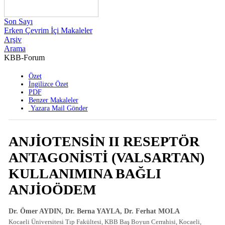
Son Sayı
Erken Çevrim İçi Makaleler
Arşiv
Arama
KBB-Forum
2004 , Cilt 3 , Sayı 4
Özet
İngilizce Özet
PDF
Benzer Makaleler
Yazara Mail Gönder
ANJİOTENSİN II RESEPTÖR
ANTAGONİSTİ (VALSARTAN)
KULLANIMINA BAĞLI
ANJİOÖDEM
Dr. Ömer AYDIN, Dr. Berna YAYLA, Dr. Ferhat MOLA
Kocaeli Üniversitesi Tıp Fakültesi, KBB Baş Boyun Cerrahisi, Kocaeli,