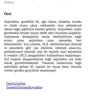
Türkiye
Özet
Anjioödem, genellikle dil, ağız tabanı, dudaklar, larenks
ve yüzde ortaya çıkan, subkutanöz veya submukozal
ödeme bağlı şişliklerle kendini gösterir. Anjioödem, ender
görülmekle beraber hayatı tehdit edici boyutlara ulaşabilir.
Anjiotensin dönüştürücü enzim inhibitörlerine bağlı
ortaya çıkan anjioödem uzun zamandan beri
bilinmektedir. Son yıllarda, ACE inhibitörlerinin öksürük
ve anjioödem gibi yan etkilerini önlemek amacıyla,
antihipertansif tedavide yeni bir seçenek olan anjiotensin
II reseptör (AT2) antagonistleri kullanılmaya başlanmıştır.
At2 reseptör antagonistlerine bağlı anjioödem çok nadir
olarak görülebilmektedir. Valsartan kullanımına bağlı
anjioödem gelişen 45 yaşında bir bayan hasta, literatür
verileri gözden geçirilerek sunulmuştur.
Özet
Giriş
Olgu
Sunumu
Tartışma
Kaynaklar