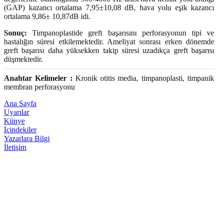
(GAP) kazancı ortalama 7,95±10,08 dB, hava yolu eşik kazancı
ortalama 9,86± 10,87dB idi.
Sonuç:
Timpanoplastide greft başarısını perforasyonun tipi ve
hastalığın süresi etkilemektedir. Ameliyat sonrası erken dönemde
greft başarısı daha yüksekken takip süresi uzadıkça greft başarısı
düşmektedir.
Anahtar Kelimeler :
Kronik otitis media, timpanoplasti, timpanik
membran perforasyonu
Ana Sayfa
Uyarılar
Künye
İçindekiler
Yazarlara Bilgi
İletişim