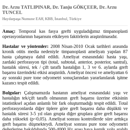
Dr. Arzu TATLIPINAR, Dr. Tanju GÖKÇEER, Dr. Arzu
TUNCEL
Haydarpaşa Numune EAH, KBB, İstanbul, Türkiye
Amaç:
Temporal kas fasya grefti uyguladığımız timpanoplasti
operasyonlarının başarısını etkileyen faktörlerin araştırılmasıdır.
Hastalar ve yöntemler:
2008 Nisan-2010 Ocak tarihleri arasında
kronik otitis media nedeniyle timpanoplasti ameliyatı yapılan 87
hasta çalışmaya dahil edildi. Ameliyat esnasındaki hasta yaşı,
zardaki perforasyon tipi (total, subtotal, anterior, posterior, santral),
hastalık süresi, tek / çift taraflı hastalığın 1, 3 ve 6. aylarda greft
başarısı üzerindeki etkisi araştırıldı. Ameliyat öncesi ve ameliyattan 6
ay sonraki pure tone odyometri sonuçlarından yararlanılarak işitme
kazancı tespit edildi.
Bulgular:
Çalışmamızda hastanın ameliyat esnasındaki yaşı ve
hastalığın tek/çift taraflı olmasının greft başarısı üzerine etkisinin
istatistiksel açıdan anlamlı bir fark oluşturmadığı tespit edildi. Total
perforasyonlarda diğer tiplere göre greft başarısı daha düşüktü ve
hastalık süresi 3-5 yıl olan grupta diğer gruplara göre greft başarısı
daha yüksekti (p<0,05). Ameliyat sonrası kontrollerde süre arttıkça
greft başarısı düşmekteydi. Ameliyat sonrası pure tone odyometri
değerlerine bakıldığında 500-4000 Hz arası hava kemik yolu aralığı